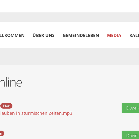
LLKOMMEN
ÜBER UNS
GEMEINDELEBEN
MEDIA
KAL
nline
Hot
Downl
glauben in stürmischen Zeiten.mp3
t
Downl