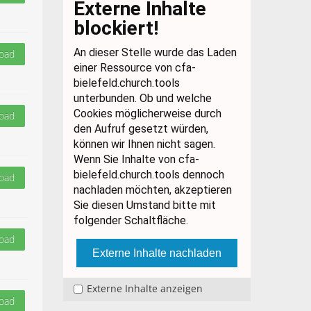
oad
oad
oad
oad
Externe Inhalte anzeigen
oad