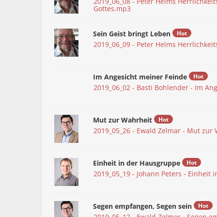
2019_06_08 - Peter Helms Herrlichkeit
Gottes.mp3
Sein Geist bringt Leben
Hot
2019_06_09 - Peter Helms Herrlichkeit
Im Angesicht meiner Feinde
Hot
2019_06_02 - Basti Bohlender - Im An
Mut zur Wahrheit
Hot
2019_05_26 - Ewald Zelmar - Mut zur
Einheit in der Hausgruppe
Hot
2019_05_19 - Johann Peters - Einheit
Segen empfangen, Segen sein
Hot
2019_05_12 - Ewald Zelmer - Segen 