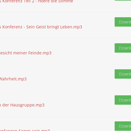
s Konferenz Teil 2 - Hoere die Stimme
Downl
s Konferenz - Sein Geist bringt Leben.mp3
Downl
gesicht meiner Feinde.mp3
Downl
 Wahrheit.mp3
Downl
 in der Hausgruppe.mp3
Downl
empfangen Segen sein.mp3