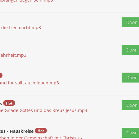
Downl
 die frei macht.mp3
Downl
Wahrheit.mp3
Downl
und ihr sollt auch leben.mp3
s
Hot
Downl
ie Gnade Gottes und das Kreuz Jesus.mp3
tus - Hauskreise
Hot
Downl
eben in der Gemeinschaft mit Christus -