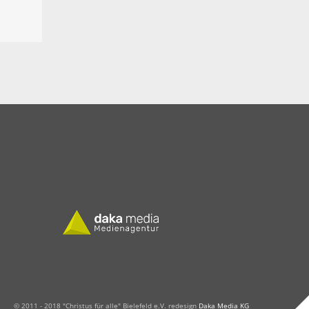
© 2011 - 2018 "Christus für alle" Bielefeld e.V. redesign
Daka Media KG