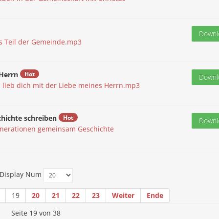
Downl
ls Teil der Gemeinde.mp3
 Herrn
Hot
Downl
h lieb dich mit der Liebe meines Herrn.mp3
ichte schreiben
Hot
Downl
enerationen gemeinsam Geschichte
Display Num
19
20
21
22
23
Weiter
Ende
Seite 19 von 38